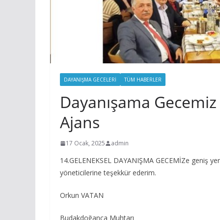
DAYANIŞMA GECELERI
TÜM HABERLER
Dayanışama Gecemiz Y
Ajans
17 Ocak, 2025
admin
14.GELENEKSEL DAYANIŞMA GECEMİZe geniş yer ver
yöneticilerine teşekkür ederim.
Orkun VATAN
Budakdoğanca Muhtarı