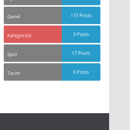
115
Posts
Genel
3
Posts
Kategorisiz
17
Posts
Spor
6
Posts
Tarım