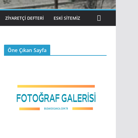
ZIYARETÇI DEFTERI
ESKI SITEMIZ
Öne Çıkan Sayfa