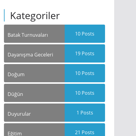
Kategoriler
10
Posts
Batak Turnuvaları
19
Posts
Dayanışma Geceleri
10
Posts
Doğum
10
Posts
Düğün
1
Posts
Duyurular
21
Posts
Eğitim