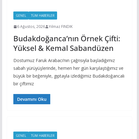
GENEL
TÜM HABERLER
6 Ağustos, 2026
Yılmaz FINDIK
Budakdoğanca’nın Örnek Çifti:
Yüksel & Kemal Sabandüzen
Dostumuz Faruk Arabacı’nın çağrısıyla başladığımız
sabah yürüyüşlerinde, hemen her gün karşılaştığımız ve
büyük bir beğeniyle, gıptayla izlediğimiz Budakdoğancalı
bir çiftimiz
Devamını Oku
GENEL
TÜM HABERLER