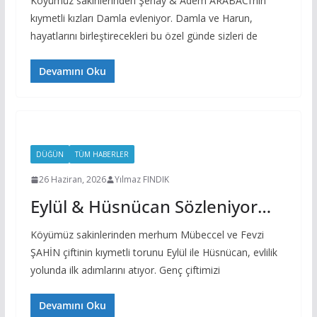
Köyümüz sakinlerinden Şenay & Adem ARABACI’nın
kıymetli kızları Damla evleniyor. Damla ve Harun,
hayatlarını birleştirecekleri bu özel günde sizleri de
Devamını Oku
DÜĞÜN
TÜM HABERLER
26 Haziran, 2026
Yılmaz FINDIK
Eylül & Hüsnücan Sözleniyor…
Köyümüz sakinlerinden merhum Mübeccel ve Fevzi
ŞAHİN çiftinin kıymetli torunu Eylül ile Hüsnücan, evlilik
yolunda ilk adımlarını atıyor. Genç çiftimizi
Devamını Oku