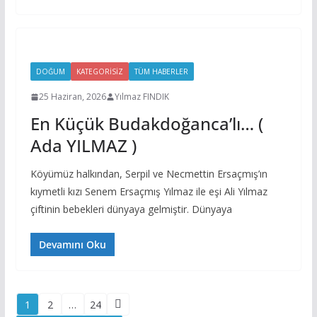
DOĞUM
KATEGORISIZ
TÜM HABERLER
25 Haziran, 2026
Yılmaz FINDIK
En Küçük Budakdoğanca’lı… (
Ada YILMAZ )
Köyümüz halkından, Serpil ve Necmettin Ersaçmış’ın
kıymetli kızı Senem Ersaçmış Yılmaz ile eşi Ali Yılmaz
çiftinin bebekleri dünyaya gelmiştir. Dünyaya
Devamını Oku
Yazı
1
2
…
24