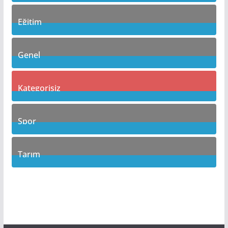
1
Posts
Eğitim
21
Posts
Genel
115
Posts
Kategorisiz
3
Posts
Spor
17
Posts
Tarım
6
Posts