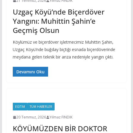
21 Temmuz, 2026
Yılmaz FINDIK
Uzgaç Köyü’nde Biçerdöver
Yangını: Muhittin Şahin’e
Geçmiş Olsun
Köylümüz ve biçerdöver işletmecimiz Muhittin Şahin,
Uzgaç Köyü’nde buğday biçtiği esnada biçerdöverinde
meydana gelen teknik bir arıza nedeniyle yangın çıktı.
Devamını Oku
EĞITIM
TÜM HABERLER
20 Temmuz, 2026
Yılmaz FINDIK
KÖYÜMÜZDEN BİR DOKTOR