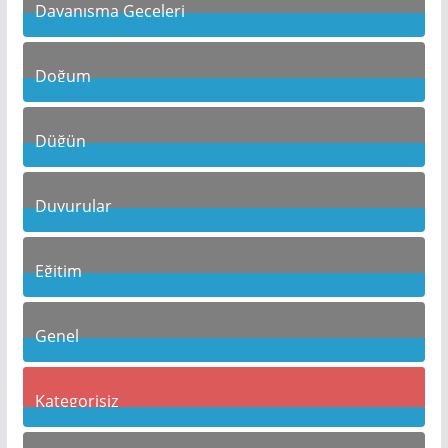
Dayanışma Geceleri
19
Posts
Doğum
10
Posts
Düğün
10
Posts
Duyurular
1
Posts
Eğitim
22
Posts
Genel
115
Posts
Kategorisiz
3
Posts