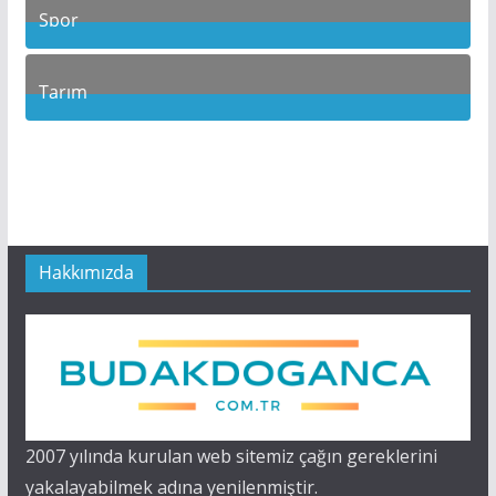
Spor
17
Posts
Tarım
6
Posts
Hakkımızda
2007 yılında kurulan web sitemiz çağın gereklerini
yakalayabilmek adına yenilenmiştir.