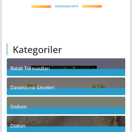
Kategoriler
Batak Turnuvaları
10
Posts
Dayanışma Geceleri
19
Posts
Doğum
10
Posts
Düğün