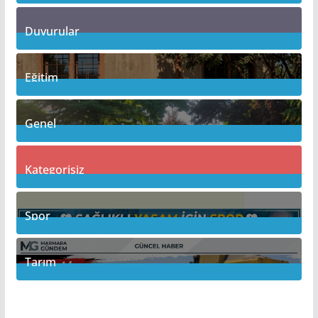
10
Posts
Duyurular
1
Posts
Eğitim
22
Posts
Genel
115
Posts
Kategorisiz
3
Posts
Spor
17
Posts
Tarım
6
Posts