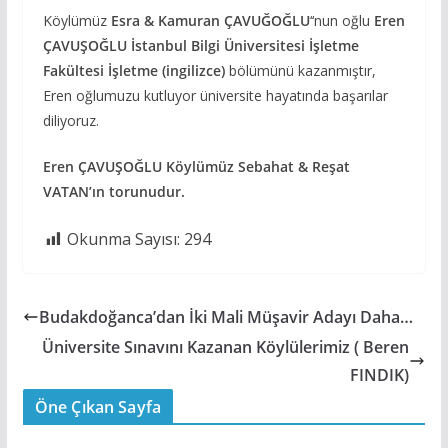
Köylümüz
Esra & Kamuran ÇAVUĞOĞLU
‘‘nun oğlu
Eren
ÇAVUŞOĞLU
İstanbul Bilgi Üniversitesi İşletme
Fakültesi İşletme (ingilizce)
bölümünü kazanmıştır,
Eren oğlumuzu kutluyor üniversite hayatında başarılar
diliyoruz.
Eren ÇAVUŞOĞLU Köylümüz Sebahat & Reşat
VATAN’ın torunudur.
Okunma Sayısı:
294
Budakdoğanca’dan İki Mali Müşavir Adayı Daha…
Üniversite Sınavını Kazanan Köylülerimiz ( Beren
FINDIK)
Öne Çıkan Sayfa