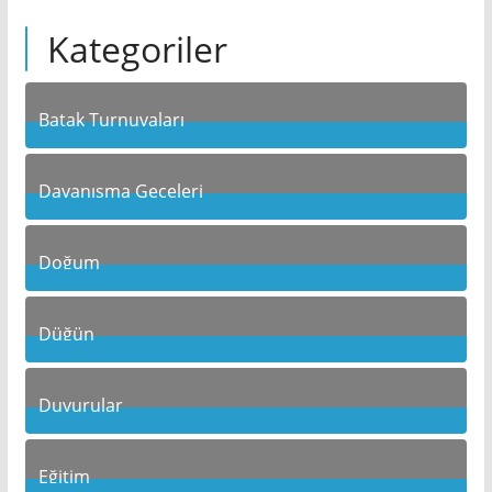
Kategoriler
Batak Turnuvaları
10
Posts
Dayanışma Geceleri
19
Posts
Doğum
10
Posts
Düğün
10
Posts
Duyurular
1
Posts
Eğitim