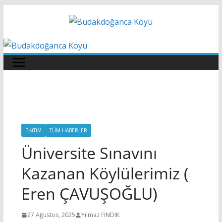
Skip
to
content
EĞITIM
TÜM HABERLER
Üniversite Sınavını
Kazanan Köylülerimiz (
Eren ÇAVUŞOĞLU)
27 Ağustos, 2025
Yılmaz FINDIK