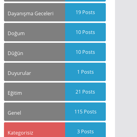
19
Posts
Dayanışma Geceleri
10
Posts
Doğum
10
Posts
Düğün
1
Posts
Duyurular
21
Posts
Eğitim
115
Posts
Genel
3
Posts
Kategorisiz