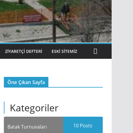
ZIYARETÇI DEFTERI
ESKI SITEMIZ
Öne Çıkan Sayfa
Kategoriler
10
Posts
Batak Turnuvaları