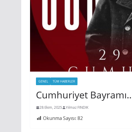
GENEL
TÜM HABERLER
Cumhuriyet Bayramı
28 Ekim, 2025
Yılmaz FINDIK
Okunma Sayısı:
82