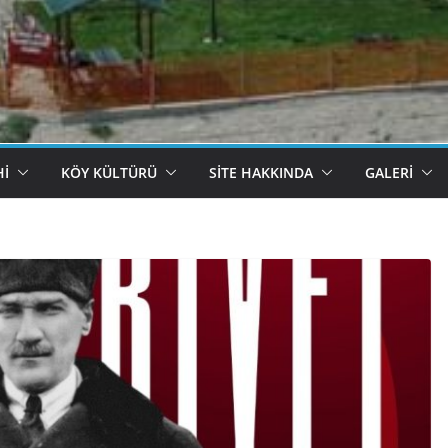
HI
KÖY KÜLTÜRÜ
SITE HAKKINDA
GALERI