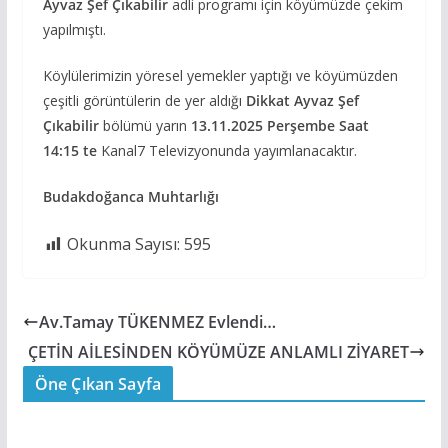
Ayvaz Şef Çıkabilir
adli programı için köyümüzde çekim
yapılmıştı.
Köylülerimizin yöresel yemekler yaptığı ve köyümüzden
çeşitli görüntülerin de yer aldığı
Dikkat Ayvaz Şef
Çıkabilir
bölümü yarın
13.11.2025 Perşembe Saat
14:15 te
Kanal7 Televizyonunda yayımlanacaktır.
Budakdoğanca Muhtarlığı
Okunma Sayısı:
595
Av.Tamay TÜKENMEZ Evlendi…
ÇETİN AİLESİNDEN KÖYÜMÜZE ANLAMLI ZİYARET
Öne Çıkan Sayfa