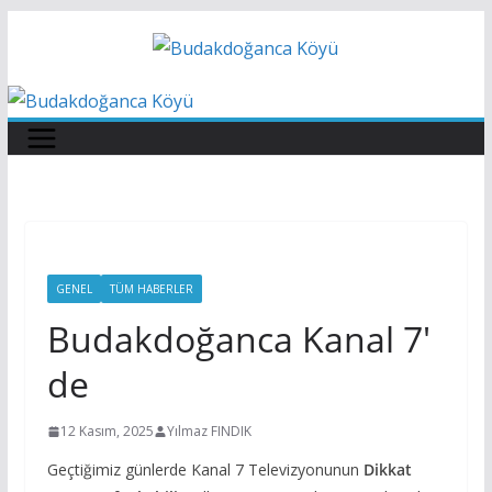
Skip
to
content
GENEL
TÜM HABERLER
Budakdoğanca Kanal 7′
de
12 Kasım, 2025
Yılmaz FINDIK
Geçtiğimiz günlerde Kanal 7 Televizyonunun
Dikkat