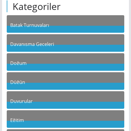
Kategoriler
Batak Turnuvaları
10
Posts
Dayanışma Geceleri
19
Posts
Doğum
10
Posts
Düğün
10
Posts
Duyurular
1
Posts
Eğitim
22
Posts